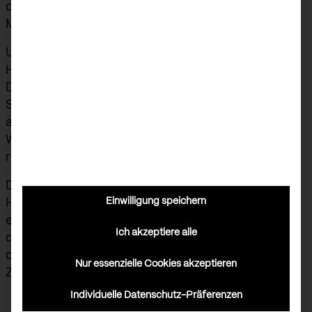
die Praxis für langfristige Betreuung von
Menschen jeden Alters.
Unsere Aufgabe: Ein Markenauftritt, der diese
Haltung sichtbar macht. Zurückhaltend im
Design, präzise in der Sprache, klar in der
Struktur. Das Erscheinungsbild: fein
abgestimmt, natürlich, mit Charakter. Die
Website: benutzerfreundlich, informativ und
ruhig im Ton.
Der Claim „Ihr gesundes Lächeln ist unser
Einwilligung speichern
Handwerk“ ist dabei kein Versprechen, sondern
ein gelebter Anspruch – in der Behandlung wie in
Ich akzeptiere alle
der Kommunikation. Das Ergebnis: Ein Auftritt,
der Vertrauen schafft. Zahnwohl Calw – für
Nur essenzielle Cookies akzeptieren
Zahnmedizin mit Substanz.
Individuelle Datenschutz-Präferenzen